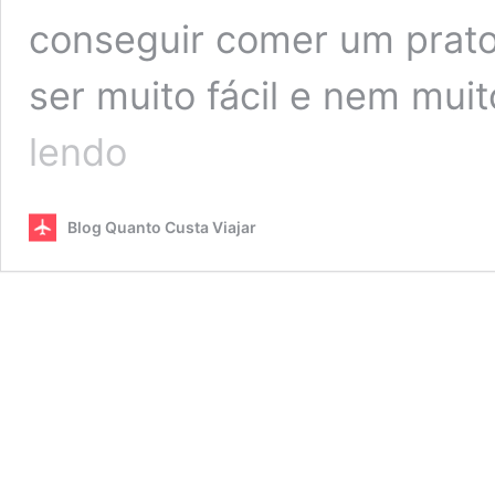
conseguir comer um prato
ser muito fácil e nem mui
Chefs
lendo
internacionais
com
estrela
Blog Quanto Custa Viajar
Michelin
dão
dicas
de
receitas
deliciosas
para
fazer
em
casa