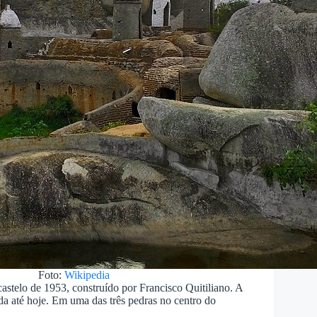
Foto:
Wikipedia
stelo de 1953, construído por Francisco Quitiliano. A
a até hoje. Em uma das três pedras no centro do