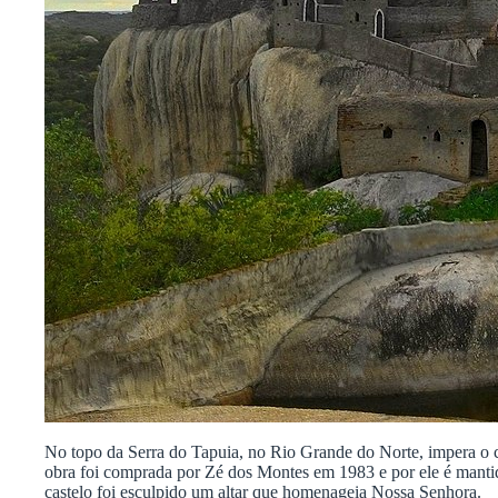
No topo da Serra do Tapuia, no Rio Grande do Norte, impera o ca
obra foi comprada por Zé dos Montes em 1983 e por ele é mantid
castelo foi esculpido um altar que homenageia Nossa Senhora.