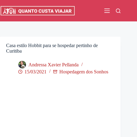
Pular
para
o
conteúdo
Casa estilo Hobbit para se hospedar pertinho de
Curitiba
Andressa Xavier Pellanda
15/03/2021
Hospedagem dos Sonhos