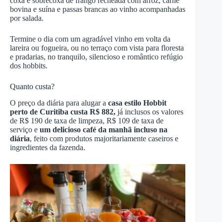
coxa e sobrecoxa de frango recheada com arroz, carne
bovina e suína e passas brancas ao vinho acompanhadas
por salada.
Termine o dia com um agradável vinho em volta da
lareira ou fogueira, ou no terraço com vista para floresta
e pradarias, no tranquilo, silencioso e romântico refúgio
dos hobbits.
Quanto custa?
O preço da diária para alugar a
casa estilo Hobbit
perto de Curitiba custa R$ 882,
já inclusos os valores
de R$ 190 de taxa de limpeza, R$ 109 de taxa de
serviço e
um delicioso café da manhã incluso na
diária
, feito com produtos majoritariamente caseiros e
ingredientes da fazenda.