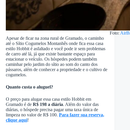
Foto:
AirB
Apesar de ficar na zona rural de Gramado, o caminho
até o Sítio Cogumelos Montanhês onde fica essa casa
estilo Hobbit é asfaltado e você pode ir sem problemas
de carro até lá, já que existe bastante espaço para
estacionar o veículo. Os hóspedes podem também
caminhar pelo jardim do sítio ao som do canto dos
pássaros, além de conhecer a propriedade e o cultivo de
cogumelos.
Quanto custa o aluguel?
O preço para alugar essa casa estilo Hobbit em
Gramado é de
R$ 198 a diária
. Além do valor das
diárias, o hóspede precisa pagar uma taxa única de
limpeza no valor de R$ 100.
Para fazer sua reserva,
clique aqui
!