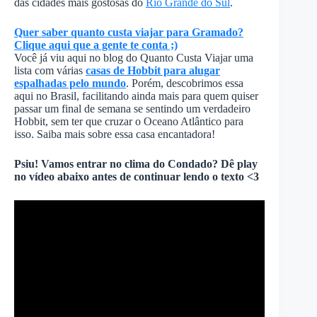
das cidades mais gostosas do
Rio Grande do Sul
.
Quer saber quanto custa viajar para Gramado?
Clique aqui que a gente te conta ;)
Você já viu aqui no blog do Quanto Custa Viajar uma
lista com várias
casas de Hobbit para alugar
espalhadas pelo mundo
. Porém, descobrimos essa
aqui no Brasil, facilitando ainda mais para quem quiser
passar um final de semana se sentindo um verdadeiro
Hobbit, sem ter que cruzar o Oceano Atlântico para
isso. Saiba mais sobre essa casa encantadora!
Psiu! Vamos entrar no clima do Condado? Dê play
no vídeo abaixo antes de continuar lendo o texto <3