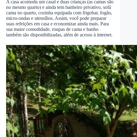
A casa acomoda um casal e duas crianças (as camas são
no mesmo quarto) e ainda tem banheiro privativo, sofá
cama no quarto, cozinha equipada com frigobar, fogão,
micro-ondas e utensílios. Assim, você pode preparar
suas refeições em casa e economizar ainda mais. Para
sua maior comodidade, roupas de cama e banho
também são disponibilizadas, além de acesso à internet.