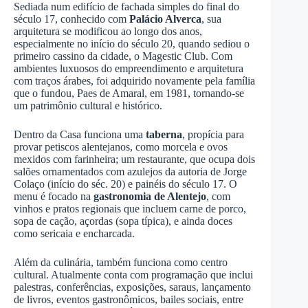
Sediada num edifício de fachada simples do final do
século 17, conhecido com
Palácio Alverca
, sua
arquitetura se modificou ao longo dos anos,
especialmente no início do século 20, quando sediou o
primeiro cassino da cidade, o Magestic Club. Com
ambientes luxuosos do empreendimento e arquitetura
com traços árabes, foi adquirido novamente pela família
que o fundou, Paes de Amaral, em 1981, tornando-se
um patrimônio cultural e histórico.
Dentro da Casa funciona uma
taberna
, propícia para
provar petiscos alentejanos, como morcela e ovos
mexidos com farinheira; um restaurante, que ocupa dois
salões ornamentados com azulejos da autoria de Jorge
Colaço (início do séc. 20) e painéis do século 17. O
menu é focado na
gastronomia de Alentejo
, com
vinhos e pratos regionais que incluem carne de porco,
sopa de cação, açordas (sopa típica), e ainda doces
como sericaia e encharcada.
Além da culinária, também funciona como centro
cultural. Atualmente conta com programação que inclui
palestras, conferências, exposições, saraus, lançamento
de livros, eventos gastronômicos, bailes sociais, entre