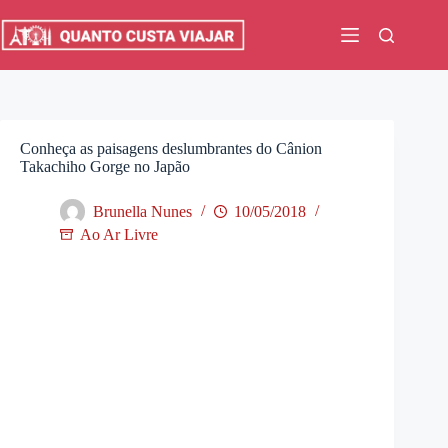
Pular
para
o
conteúdo
Conheça as paisagens deslumbrantes do Cânion
Takachiho Gorge no Japão
Brunella Nunes
10/05/2018
Ao Ar Livre