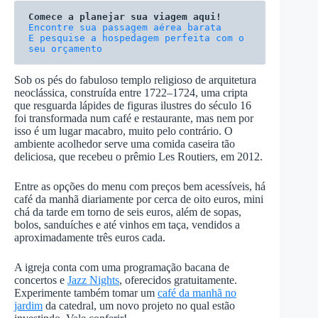
Comece a planejar sua viagem aqui!
E pesquise a hospedagem perfeita com o 
seu orçamento
Sob os pés do fabuloso templo religioso de arquitetura
neoclássica, construída entre 1722–1724, uma cripta
que resguarda lápides de figuras ilustres do século 16
foi transformada num café e restaurante, mas nem por
isso é um lugar macabro, muito pelo contrário. O
ambiente acolhedor serve uma comida caseira tão
deliciosa, que recebeu o prêmio Les Routiers, em 2012.
Entre as opções do menu com preços bem acessíveis, há
café da manhã diariamente por cerca de oito euros, mini
chá da tarde em torno de seis euros, além de sopas,
bolos, sanduíches e até vinhos em taça, vendidos a
aproximadamente três euros cada.
A igreja conta com uma programação bacana de
concertos e
Jazz Nights
, oferecidos gratuitamente.
Experimente também tomar um
café da manhã no
jardim
da catedral, um novo projeto no qual estão