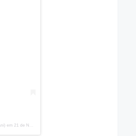
ni)
em
21 de Nov, 2019 às 9:27 PST