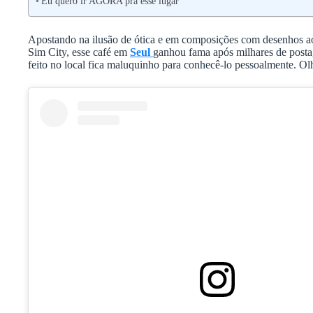
Eu quero ir AGORA pra esse lugar
Apostando na ilusão de ótica e em composições com desenhos ao 
Sim City, esse café em
Seul
ganhou fama após milhares de posta
feito no local fica maluquinho para conhecê-lo pessoalmente. Olh