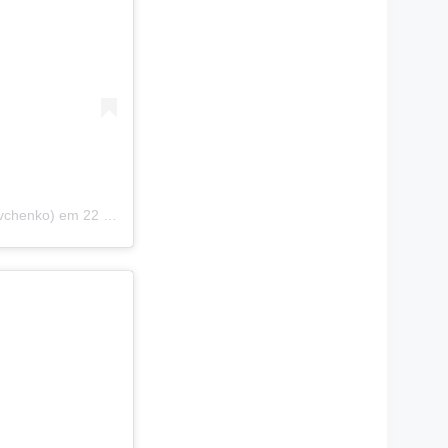
vchenko)
em
22 de Nov, 2019 às 5:15 PST