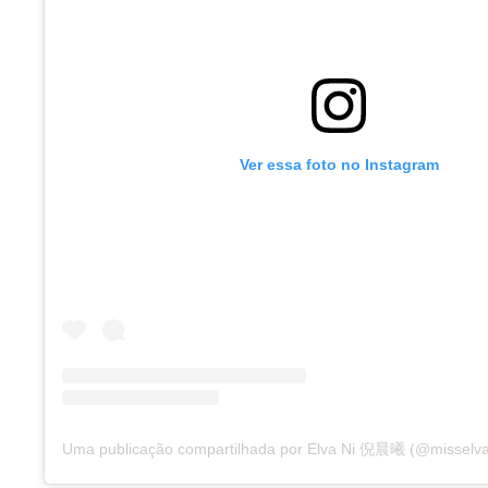
Ver essa foto no Instagram
Uma publicação compartilhada por Elva Ni 倪晨曦 (@misselva