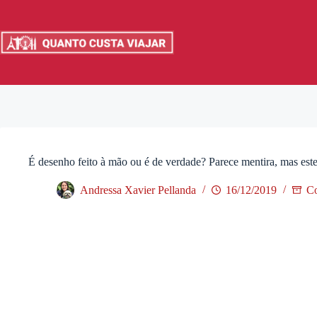
Pular
para
o
conteúdo
É desenho feito à mão ou é de verdade? Parece mentira, mas este
Andressa Xavier Pellanda
16/12/2019
C