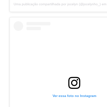
Uma publicação compartilhada por jocelyn (@jocelynho_)
e
Ver essa foto no Instagram