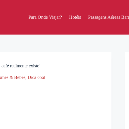
Para Onde Viajar?
Hotéis
Passagens Aéreas Bara
 café realmente existe!
omes & Bebes
,
Dica cool