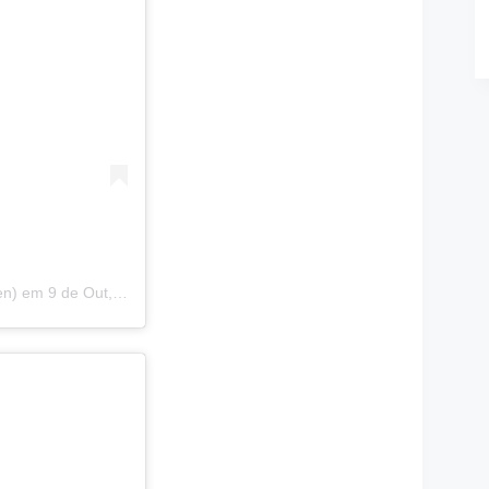
en)
em
9 de Out, 2017 às 9:36 PDT