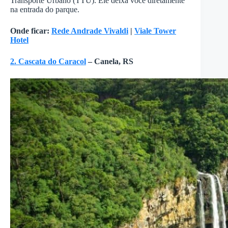
Transporte Urbano (TTU). Ele deixa você diretamente
na entrada do parque.
Onde ficar:
Rede Andrade Vivaldi
|
Viale Tower
Hotel
2. Cascata do Caracol
– Canela, RS