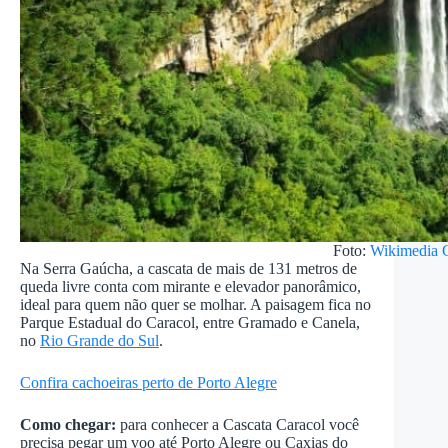
Foto:
Wikimedia
Na Serra Gaúcha, a cascata de mais de 131 metros de
queda livre conta com mirante e elevador panorâmico,
ideal para quem não quer se molhar. A paisagem fica no
Parque Estadual do Caracol, entre Gramado e Canela,
no
Rio Grande do Sul
.
Confira cachoeiras perto de Porto Alegre
Como chegar:
para conhecer a Cascata Caracol você
precisa pegar um voo até Porto Alegre ou Caxias do