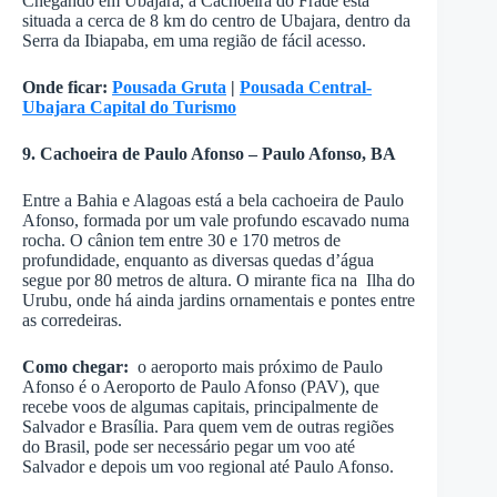
Chegando em Ubajara, a Cachoeira do Frade está
situada a cerca de 8 km do centro de Ubajara, dentro da
Serra da Ibiapaba, em uma região de fácil acesso.
Onde ficar:
Pousada Gruta
|
Pousada Central-
Ubajara Capital do Turismo
9. Cachoeira de Paulo Afonso – Paulo Afonso, BA
Entre a Bahia e Alagoas está a bela cachoeira de Paulo
Afonso, formada por um vale profundo escavado numa
rocha. O cânion tem entre 30 e 170 metros de
profundidade, enquanto as diversas quedas d’água
segue por 80 metros de altura. O mirante fica na Ilha do
Urubu, onde há ainda jardins ornamentais e pontes entre
as corredeiras.
Como chegar:
o aeroporto mais próximo de Paulo
Afonso é o Aeroporto de Paulo Afonso (PAV), que
recebe voos de algumas capitais, principalmente de
Salvador e Brasília. Para quem vem de outras regiões
do Brasil, pode ser necessário pegar um voo até
Salvador e depois um voo regional até Paulo Afonso.