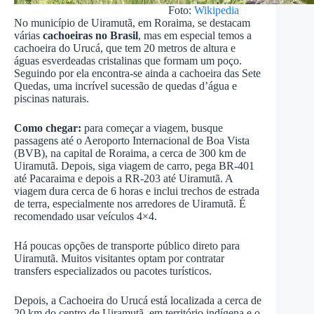
Foto:
Wikipedia
No município de Uiramutã, em Roraima, se destacam
várias
cachoeiras no Brasil
, mas em especial temos a
cachoeira do Urucá, que tem 20 metros de altura e
águas esverdeadas cristalinas que formam um poço.
Seguindo por ela encontra-se ainda a cachoeira das Sete
Quedas, uma incrível sucessão de quedas d’água e
piscinas naturais.
Como chegar:
para começar a viagem, busque
passagens até o Aeroporto Internacional de Boa Vista
(BVB), na capital de Roraima, a cerca de 300 km de
Uiramutã. Depois, siga viagem de carro, pega BR-401
até Pacaraima e depois a RR-203 até Uiramutã. A
viagem dura cerca de 6 horas e inclui trechos de estrada
de terra, especialmente nos arredores de Uiramutã. É
recomendado usar veículos 4×4.
Há poucas opções de transporte público direto para
Uiramutã. Muitos visitantes optam por contratar
transfers especializados ou pacotes turísticos.
Depois, a Cachoeira do Urucá está localizada a cerca de
20 km do centro de Uiramutã, em território indígena e o