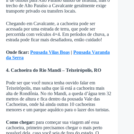
ir de ônibus para Alto Paraíso saindo de Brasília, mas o
trecho de Alto Paraíso a Cavalcante geralmente exige
transporte privado ou transfers locais.
Chegando em Cavalcante, a cachoeira pode ser
acessada por uma estrada de terra, que pode ser
percorrida com veículos 4×4. Em períodos de chuva, a
estrada pode ficar mais desafiadora, então cuidado!
Onde ficar:
Pousada Vilas Boas
|
Pousada Varanda
da Serra
4. Cachoeira do Rio Mandi – Teixeirópolis, RO
Pode ser que você nunca tenha ouvido falar em
Teixeirópolis, mas saiba que lá está a cachoeira mais
alta de Rondônia. No rio Mandi, a queda d’água tem 32
metros de altura e fica dentro da pousada Vale das
Cachoeiras, onde há ainda outras 10 cachoeiras
menores e um parque aquático para o lazer dos turistas.
Como chegar:
para começar sua viagem até essa
cachoeira, primeiro precisamos chegar o mais perto
possível dela, caso você seja de fora do estado. O