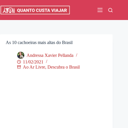
Pular
para
o
conteúdo
As 10 cachoeiras mais altas do Brasil
Andressa Xavier Pellanda
11/02/2021
Ao Ar Livre
,
Descubra o Brasil