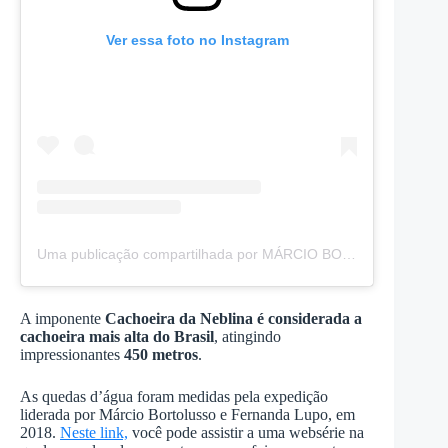
Ver essa foto no Instagram
Uma publicação compartilhada por MÁRCIO BORTOLUSSO – Photoverde (@marcio.bortolusso_doc.explorer)
A imponente
Cachoeira da Neblina é considerada a
cachoeira mais alta do Brasil
, atingindo
impressionantes
450 metros
.
As quedas d’água foram medidas pela expedição
liderada por Márcio Bortolusso e Fernanda Lupo, em
2018.
Neste link,
você pode assistir a uma websérie na