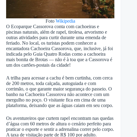
Foto
Wikipedia
O Ecoparque Cassorova conta com cachoeiras e
piscinas naturais, além de rapel, tirolesa, arvorismo e
outras atividades para curtir durante uma emenda de
feriado. No local, os turistas podem conhecer a
encantadora Cachoeira Cassorova, que, inclusive, já foi
indicada pelo Guia Quatro Rodas como a cachoeira
mais bonita de Brotas — não é à toa que a Cassorova é
um dos cartões-postais da cidade!
A trilha para acessar a cachu é bem curtinha, com cerca
de 200 metros, toda calçada, autoguiada e com
corrimão, o que garante maior segurança do passeio. O
banho na Cachoeira Cassorova não acontece com um
mergulho no poço. O visitante fica em cima de uma
plataforma, deixando que as águas caiam em seu corpo.
Os aventureiros que curtem rapel encontram nas quedas
d’água com 60 metros de altura o cenário perfeito para
praticar o esporte e sentir a adrenalina correr pelo corpo.
A taxa de visitação parte de R$ 100 por adulto.