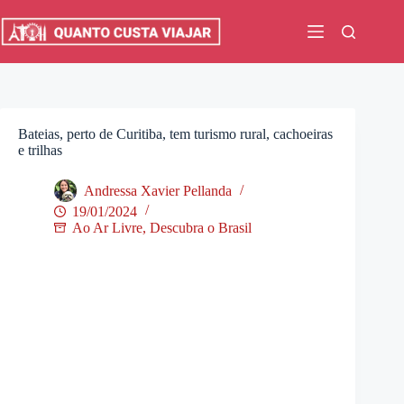
Pular
para
o
conteúdo
Bateias, perto de Curitiba, tem turismo rural, cachoeiras
e trilhas
Andressa Xavier Pellanda
19/01/2024
Ao Ar Livre
,
Descubra o Brasil