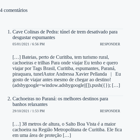
4 comentários
Cave Colinas de Pedra: túnel de trem desativado para
desgustar espumantes
05/01/2021 / 6:56 PM
RESPONDER
[…] Bateias, perto de Curitiba, tem turismo rural,
cachoeiras e trilhas Para onde viajar Eu tenho e quero
viajar por Tags Brasil, Curitiba, espumantes, Paraná,
piraquara, tunelAutor Andressa Xavier Pellanda | Eu
gosto de viajar antes mesmo de chegar ao destino!
(adsbygoogle=window.adsbygoogle||[]).push({}); […]
Cachoeiras no Paraná: os melhores destinos para
banhos relaxantes
29/10/2021 / 1:53 PM
RESPONDER
[…] 38 metros de altura, o Salto Boa Vista é a maior
cachoeira na Região Metropolitana de Curitiba. Ele fica
em uma área de proteção […]