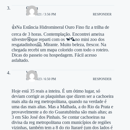
Celina
02/11/2021 / 3:56 PM
RESPONDER
👍Na Estância Hidromineral Ouro Fino fiz a trilha de
cerca de 3 horas. Contemplação. Encontrei ameixa
silvestre🤤que reparti com os 🐒🦜no mini zoo dos
resgatadinhos🤗. Mirante. Muito beleza, frescor. Na
chegada recebi um mapa colorido com todo o roteiro.
Dicas do passeio ou hospedagem. Fácil acesso
asfaltado.
WTD
04/04/2023 / 6:50 PM
RESPONDER
Hoje está 35 reais a inteira. É um ótimo lugar, só
deviam corrigir as plaquinhas que dizem ser a cachoeira
mais alta da reg metropolitana, quando na verdade é
uma das mais altas. Mas a Malhada, a do Rio da Prata e
provavelmente a do rio Guaratubinha são mais altas; as
3 em São José dos Pinhais. Se contar cachoeiras na
divisa da reg metropolitana com municípios de regiões
vizinhas, também tem a 8 do rio Itararé (um dos lados é