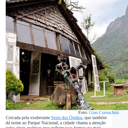
Foto:
Gian Cornachini
Cercada pela exuberante
Serra dos Órgãos
, que também
dá nome ao Parque Nacional, a cidade chama a atenção
pelos picos exóticos que exibem suas formas no mais