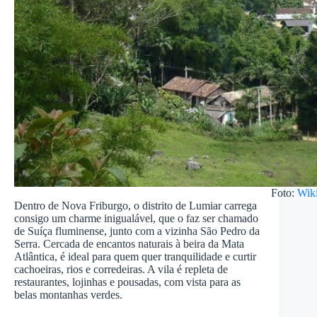
Foto:
Wik
Dentro de Nova Friburgo, o distrito de Lumiar carrega
consigo um charme inigualável, que o faz ser chamado
de Suíça fluminense, junto com a vizinha São Pedro da
Serra. Cercada de encantos naturais à beira da Mata
Atlântica, é ideal para quem quer tranquilidade e curtir
cachoeiras, rios e corredeiras. A vila é repleta de
restaurantes, lojinhas e pousadas, com vista para as
belas montanhas verdes.