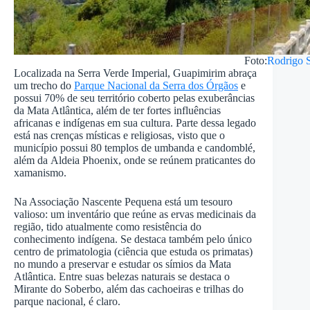
Foto:
Rodrigo 
Localizada na Serra Verde Imperial, Guapimirim abraça
um trecho do
Parque Nacional da Serra dos Órgãos
e
possui 70% de seu território coberto pelas exuberâncias
da Mata Atlântica, além de ter fortes influências
africanas e indígenas em sua cultura. Parte dessa legado
está nas crenças místicas e religiosas, visto que o
município possui 80 templos de umbanda e candomblé,
além da Aldeia Phoenix, onde se reúnem praticantes do
xamanismo.
Na Associação Nascente Pequena está um tesouro
valioso: um inventário que reúne as ervas medicinais da
região, tido atualmente como resistência do
conhecimento indígena. Se destaca também pelo único
centro de primatologia (ciência que estuda os primatas)
no mundo a preservar e estudar os símios da Mata
Atlântica. Entre suas belezas naturais se destaca o
Mirante do Soberbo, além das cachoeiras e trilhas do
parque nacional, é claro.