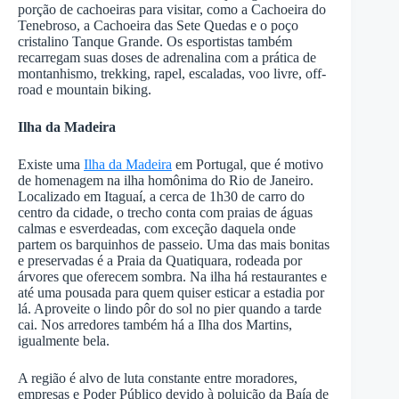
porção de cachoeiras para visitar, como a Cachoeira do
Tenebroso, a Cachoeira das Sete Quedas e o poço
cristalino Tanque Grande. Os esportistas também
recarregam suas doses de adrenalina com a prática de
montanhismo, trekking, rapel, escaladas, voo livre, off-
road e mountain biking.
Ilha da Madeira
Existe uma
Ilha da Madeira
em Portugal, que é motivo
de homenagem na ilha homônima do Rio de Janeiro.
Localizado em Itaguaí, a cerca de 1h30 de carro do
centro da cidade, o trecho conta com praias de águas
calmas e esverdeadas, com exceção daquela onde
partem os barquinhos de passeio. Uma das mais bonitas
e preservadas é a Praia da Quatiquara, rodeada por
árvores que oferecem sombra. Na ilha há restaurantes e
até uma pousada para quem quiser esticar a estadia por
lá. Aproveite o lindo pôr do sol no pier quando a tarde
cai. Nos arredores também há a Ilha dos Martins,
igualmente bela.
A região é alvo de luta constante entre moradores,
empresas e Poder Público devido à poluição da Baía de