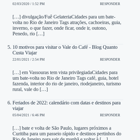
02/03/2020 / 1:52 PM
RESPONDER
[…] divulgação/Fuê GelateriaCidades para um bate-
volta no Rio de Janeiro Tags atrações, cachoeiras, guia,
inverno, o que fazer, onde ficar, onde ir, outono,
Penedo, rio […]
10 motivos para visitar o Vale do Café - Blog Quanto
Custa Viajar
22/01/2021 / 2:54 PM
RESPONDER
[…] em Vassouras tem vista privilegiadaCidades para
um bate-volta no Rio de Janeiro Tags café, guia, hotel
fazenda, interior do rio de janeiro, riodejaneiro, turismo
rural, vale do […]
Feriados de 2022: calendário com datas e destinos para
viajar
05/04/2021 / 6:46 PM
RESPONDER
[…] bate e volta de São Paulo, lugares próximos a
Curitiba para um passeio rápido e destinos pertinhos do
Rio de Janeiro para sair de manhã e voltar à […]