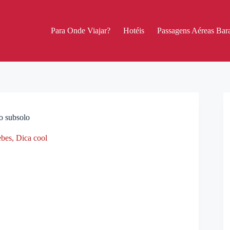
Para Onde Viajar?
Hotéis
Passagens Aéreas Bara
o subsolo
bes
,
Dica cool