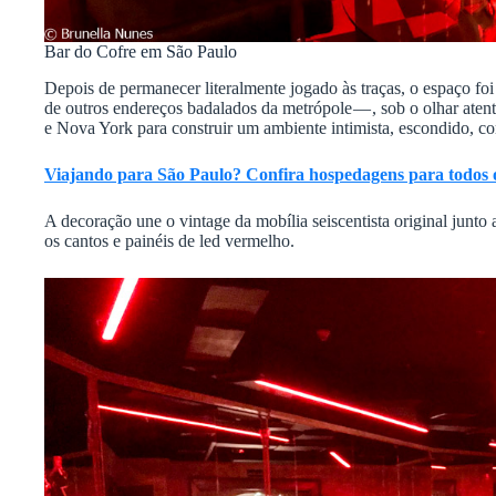
Bar do Cofre em São Paulo
Depois de permanecer literalmente jogado às traças, o espaço fo
de outros endereços badalados da metrópole — , sob o olhar aten
e Nova York para construir um ambiente intimista, escondido, c
Viajando para São Paulo? Confira hospedagens para todos o
A decoração une o vintage da mobília seiscentista original junto a
os cantos e painéis de led vermelho.