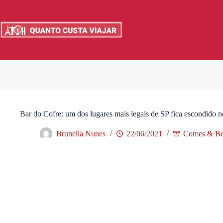
Pular
para
o
conteúdo
Bar do Cofre: um dos lugares mais legais de SP fica escondido n
Brunella Nunes
22/06/2021
Comes & Be