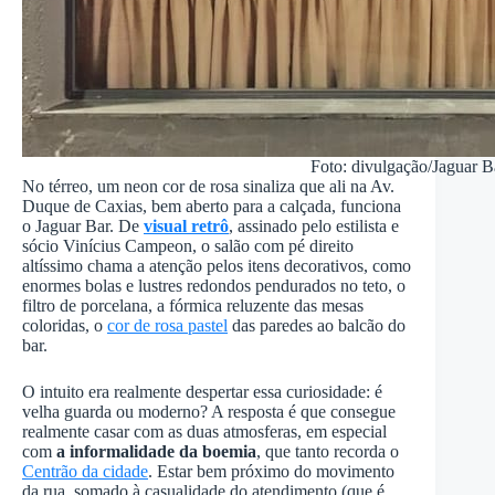
Foto: divulgação/Jaguar B
No térreo, um neon cor de rosa sinaliza que ali na Av.
Duque de Caxias, bem aberto para a calçada, funciona
o Jaguar Bar. De
visual retrô
, assinado pelo estilista e
sócio Vinícius Campeon, o salão com pé direito
altíssimo chama a atenção pelos itens decorativos, como
enormes bolas e lustres redondos pendurados no teto, o
filtro de porcelana, a fórmica reluzente das mesas
coloridas, o
cor de rosa pastel
das paredes ao balcão do
bar.
O intuito era realmente despertar essa curiosidade: é
velha guarda ou moderno? A resposta é que consegue
realmente casar com as duas atmosferas, em especial
com
a informalidade da boemia
, que tanto recorda o
Centrão da cidade
. Estar bem próximo do movimento
da rua, somado à casualidade do atendimento (que é