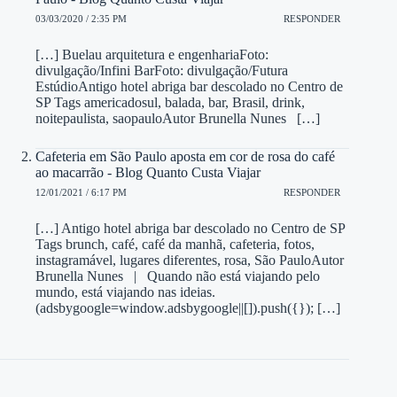
03/03/2020 / 2:35 PM
RESPONDER
[…] Buelau arquitetura e engenhariaFoto:
divulgação/Infini BarFoto: divulgação/Futura
EstúdioAntigo hotel abriga bar descolado no Centro de
SP Tags americadosul, balada, bar, Brasil, drink,
noitepaulista, saopauloAutor Brunella Nunes […]
Cafeteria em São Paulo aposta em cor de rosa do café
ao macarrão - Blog Quanto Custa Viajar
12/01/2021 / 6:17 PM
RESPONDER
[…] Antigo hotel abriga bar descolado no Centro de SP
Tags brunch, café, café da manhã, cafeteria, fotos,
instagramável, lugares diferentes, rosa, São PauloAutor
Brunella Nunes | Quando não está viajando pelo
mundo, está viajando nas ideias.
(adsbygoogle=window.adsbygoogle||[]).push({}); […]