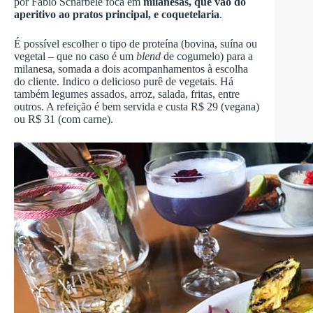
por Fábio Scharbele foca em
milanesas, que vão do
aperitivo ao pratos principal, e coquetelaria
.
É possível escolher o tipo de proteína (bovina, suína ou
vegetal – que no caso é um
blend
de cogumelo) para a
milanesa, somada a dois acompanhamentos à escolha
do cliente. Indico o delicioso purê de vegetais. Há
também legumes assados, arroz, salada, fritas, entre
outros. A refeição é bem servida e custa R$ 29 (vegana)
ou R$ 31 (com carne).