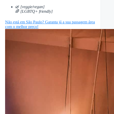
🌿
[veggie/vegan]
🌈
[LGBTQ+ friendly]
Não está em São Paulo? Garanta já a sua passagem área
com o melhor preço!