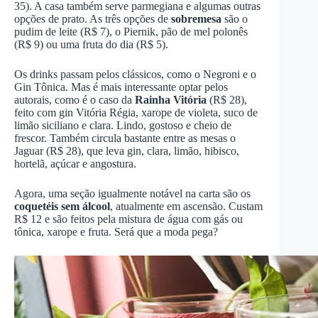
35). A casa também serve parmegiana e algumas outras
opções de prato. As três opções de
sobremesa
são o
pudim de leite (R$ 7), o Piernik, pão de mel polonês
(R$ 9) ou uma fruta do dia (R$ 5).
Os drinks passam pelos clássicos, como o Negroni e o
Gin Tônica. Mas é mais interessante optar pelos
autorais, como é o caso da
Rainha Vitória
(R$ 28),
feito com gin Vitória Régia, xarope de violeta, suco de
limão siciliano e clara. Lindo, gostoso e cheio de
frescor. Também circula bastante entre as mesas o
Jaguar (R$ 28), que leva gin, clara, limão, hibisco,
hortelã, açúcar e angostura.
Agora, uma seção igualmente notável na carta são os
coquetéis sem álcool
, atualmente em ascensão. Custam
R$ 12 e são feitos pela mistura de água com gás ou
tônica, xarope e fruta. Será que a moda pega?