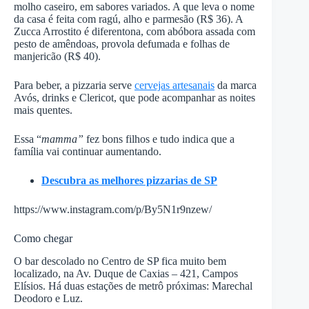
molho caseiro, em sabores variados. A que leva o nome
da casa é feita com ragú, alho e parmesão (R$ 36). A
Zucca Arrostito é diferentona, com abóbora assada com
pesto de amêndoas, provola defumada e folhas de
manjericão (R$ 40).
Para beber, a pizzaria serve
cervejas artesanais
da marca
Avós, drinks e Clericot, que pode acompanhar as noites
mais quentes.
Essa “
mamma”
fez bons filhos e tudo indica que a
família vai continuar aumentando.
Descubra as melhores pizzarias de SP
https://www.instagram.com/p/By5N1r9nzew/
Como chegar
O bar descolado no Centro de SP fica muito bem
localizado, na Av. Duque de Caxias – 421, Campos
Elísios. Há duas estações de metrô próximas: Marechal
Deodoro e Luz.