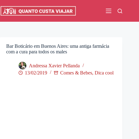
Pular
para
o
conteúdo
Bar Boticário em Buenos Aires: uma antiga farmácia
com a cura para todos os males
Andressa Xavier Pellanda
13/02/2019
Comes & Bebes
,
Dica cool