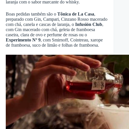
laranja com o sabor marcante do whisky.
Boas pedidas também são o
Tônica de La Casa
,
preparado com Gin, Campari, Cinzano Rosso macerado
com chá, canela e cascas de laranja, o
Infusión Club
,
com Gin macerado com chá, geleia de framboesa
caseira, clara de ovo e perfume de rosas ou o
Experimento Nº 9
, com Smirnoff, Cointreau, xarope
de framboesa, suco de limão e folhas de framboesa.