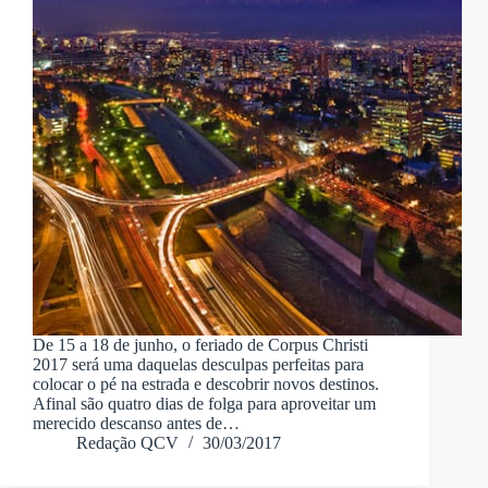
De 15 a 18 de junho, o feriado de Corpus Christi
2017 será uma daquelas desculpas perfeitas para
colocar o pé na estrada e descobrir novos destinos.
Afinal são quatro dias de folga para aproveitar um
merecido descanso antes de…
Redação QCV
30/03/2017