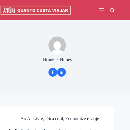
Pular
para
o
conteúdo
Brunella Nunes
Ao Ar Livre
,
Dica cool
,
Economize e viaje