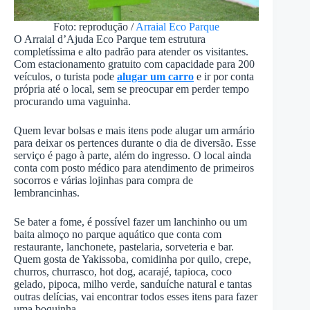
Foto: reprodução /
Arraial Eco Parque
O Arraial d’Ajuda Eco Parque tem estrutura
completíssima e alto padrão para atender os visitantes.
Com estacionamento gratuito com capacidade para 200
veículos, o turista pode
alugar um carro
e ir por conta
própria até o local, sem se preocupar em perder tempo
procurando uma vaguinha.
Quem levar bolsas e mais itens pode alugar um armário
para deixar os pertences durante o dia de diversão. Esse
serviço é pago à parte, além do ingresso. O local ainda
conta com posto médico para atendimento de primeiros
socorros e várias lojinhas para compra de
lembrancinhas.
Se bater a fome, é possível fazer um lanchinho ou um
baita almoço no parque aquático que conta com
restaurante, lanchonete, pastelaria, sorveteria e bar.
Quem gosta de Yakissoba, comidinha por quilo, crepe,
churros, churrasco, hot dog, acarajé, tapioca, coco
gelado, pipoca, milho verde, sanduíche natural e tantas
outras delícias, vai encontrar todos esses itens para fazer
uma boquinha.