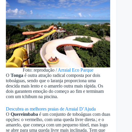
Foto: reprodução /
Arraial Eco Parque
O
Tonga
é outra atração radical composta por dois
toboáguas, sendo que o laranja proporciona uma
descida mais lento e o amarelo outra mais rápida. Os
dois garantem emoção do começo ao fim e terminam
com um tchibum na piscina.
Descubra as melhores praias de Arraial D’Ajuda
O
Quereimbaba
é um conjunto de toboáguas com duas
opções: o vermelho, com uma queda livre direta.; e o
amarelo, que começa com um pequeno túnel, mas logo
se abre para uma queda livre mais inclinada. Tem que