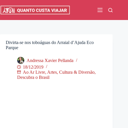
Pular
para
o
conteúdo
Divirta-se nos toboáguas do Arraial d’Ajuda Eco
Parque
Andressa Xavier Pellanda
18/12/2019
Ao Ar Livre
,
Artes, Cultura & Diversão
,
Descubra o Brasil