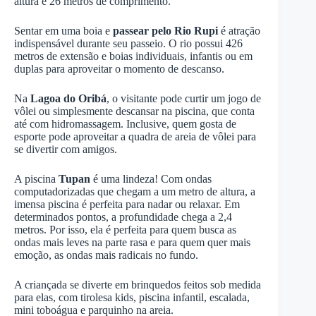
altura e 26 metros de comprimento.
Sentar em uma boia e
passear pelo Rio Rupi
é atração
indispensável durante seu passeio. O rio possui 426
metros de extensão e boias individuais, infantis ou em
duplas para aproveitar o momento de descanso.
Na
Lagoa do Oribá
, o visitante pode curtir um jogo de
vôlei ou simplesmente descansar na piscina, que conta
até com hidromassagem. Inclusive, quem gosta de
esporte pode aproveitar a quadra de areia de vôlei para
se divertir com amigos.
A piscina
Tupan
é uma lindeza! Com ondas
computadorizadas que chegam a um metro de altura, a
imensa piscina é perfeita para nadar ou relaxar. Em
determinados pontos, a profundidade chega a 2,4
metros. Por isso, ela é perfeita para quem busca as
ondas mais leves na parte rasa e para quem quer mais
emoção, as ondas mais radicais no fundo.
A criançada se diverte em brinquedos feitos sob medida
para elas, com tirolesa kids, piscina infantil, escalada,
mini toboágua e parquinho na areia.