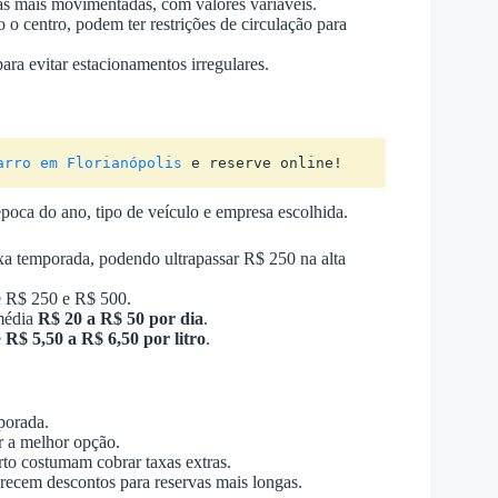
as mais movimentadas, com valores variáveis.
 o centro, podem ter restrições de circulação para
para evitar estacionamentos irregulares.
arro em Florianópolis
 e reserve online!
poca do ano, tipo de veículo e empresa escolhida.
xa temporada, podendo ultrapassar R$ 250 na alta
re R$ 250 e R$ 500.
 média
R$ 20 a R$ 50 por dia
.
e
R$ 5,50 a R$ 6,50 por litro
.
porada.
r a melhor opção.
to costumam cobrar taxas extras.
recem descontos para reservas mais longas.