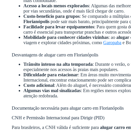
mais comodidade.
Acesso a locais menos explorados
: Algumas das melhores
por vias secundárias, onde é mais fácil chegar de carro.
Custo-benefício para grupos
: Se comparado a múltiplas c
Florianópolis
pode sair mais barato, principalmente para
Facilidade para levar equipamentos
: Para quem gosta d
carro é essencial para transportar pranchas e outros acessór
Mobilidade para conhecer cidades vizinhas
: ao
alugar 
viagem e explorar cidades próximas, como
Garopaba
e Bo
Desvantagens de alugar carro em Florianópolis
Trânsito intenso na alta temporada
: Durante o verão, o
especialmente nos acessos às praias mais populares.
Dificuldade para estacionar
: Em áreas muito movimenta
Internacional, encontrar estacionamento pode ser complic
Custo adicional
: Além do aluguel, é necessário consider
Algumas vias mal sinalizadas
: Em regiões menos explorad
atenção redobrada.
Documentação necessária para alugar carro em Florianópolis
CNH e Permissão Internacional para Dirigir (PID)
Para brasileiros, a CNH válida é suficiente para
alugar carro em