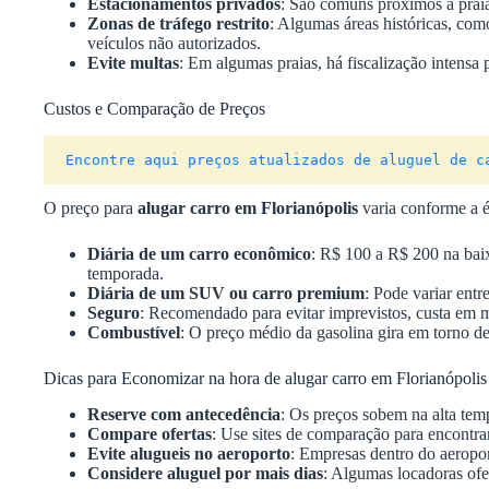
Estacionamentos privados
: São comuns próximos a prai
Zonas de tráfego restrito
: Algumas áreas históricas, como
veículos não autorizados.
Evite multas
: Em algumas praias, há fiscalização intensa 
Custos e Comparação de Preços
Encontre aqui preços atualizados de aluguel de c
O preço para
alugar carro em Florianópolis
varia conforme a é
Diária de um carro econômico
: R$ 100 a R$ 200 na bai
temporada.
Diária de um SUV ou carro premium
: Pode variar ent
Seguro
: Recomendado para evitar imprevistos, custa em
Combustível
: O preço médio da gasolina gira em torno d
Dicas para Economizar na hora de alugar carro em Florianópolis
Reserve com antecedência
: Os preços sobem na alta tem
Compare ofertas
: Use sites de comparação para encontra
Evite alugueis no aeroporto
: Empresas dentro do aeropor
Considere aluguel por mais dias
: Algumas locadoras ofe