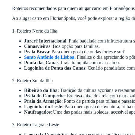
Roteiros recomendados para quem alugar carro em Florianópolis
Ao alugar carro em Florianópolis, você pode explorar a região de
1. Roteiro Norte da Ilha
Jurerê Internacional
: Praia badalada com infraestrutura s
Canasvieiras
: Boa opção para famílias.
Praia Brava
: Para quem gosta de ondas fortes e surf.
Santo Antônio de Lisboa
: Finalize o dia apreciando o pô
Ponta das Canas
: Praia tranquila com mar calmo.
Lagoinha de Ponta das Canas
: Cenário paradisíaco com 
2. Roteiro Sul da Ilha
Ribeirão da Ilha
: Tradição da cultura açoriana e restaura
Praia do Campeche
: Extensa faixa de areia com mar azul
Praia da Armação
: Ponto de partida para trilhas e passei
Lagoinha do Leste
: Para quem gosta de aventura, trilha 
Naufragados
: Uma das praias mais isoladas, acessível ape
3. Roteiro Lagoa e Leste
Lagoa da Conceição
: Ideal para esportes aquáticos e rest