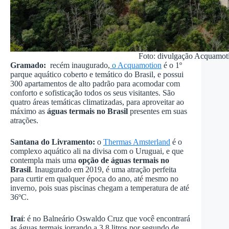
Foto: divulgação Acquamot
Gramado:
recém inaugurado,
o
Acquamotion
é o 1º
parque aquático coberto e temático do Brasil, e possui
300 apartamentos de alto padrão para acomodar com
conforto e sofisticação todos os seus visitantes. São
quatro áreas temáticas climatizadas, para aproveitar ao
máximo as
águas termais no Brasil
presentes em suas
atrações.
Santana do Livramento:
o
Thermas Amsterland
é o
complexo aquático ali na divisa com o Uruguai, e que
contempla mais uma
opção de águas termais no
Brasil
. Inaugurado em 2019, é uma atração perfeita
para curtir em qualquer época do ano, até mesmo no
inverno, pois suas piscinas chegam a temperatura de até
36ºC.
Iraí
: é no Balneário Oswaldo Cruz que você encontrará
as águas termais jorrando a 3,8 litros por segundo de