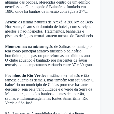
algumas das opções, oferecidas dentro de um edifício
neoclássico. Outra opção é Balneário, fundado em
1896, onde há banhos de imersão com água a 37ºC.
Araxá:
os termas naturais de Araxá, a 380 km de Belo
Horizonte, ficam sob domínio de hotéis, com serviços
abertos a não-hóspedes. Tratamentos, banheiras e
piscinas de águas termais atraem turistas do Brasil todo.
Montezuma:
na microrregião de Salinas, o município
tem como principal atrativo turístico o balneário
homônimo, que passou por reformas nos últimos anos.
O clube aquático é banhado por nascentes de águas
termais, com temperaturas variando entre 37 e 39 graus.
Pocinhos do Rio Verde:
a estância termal não é tão
famosa quanto as demais, mas também tem seu valor. O
balneário no município de Caldas promove bastante
descanso, seja pela tranquilidade e o verde da Serra da
Mantiqueira, ou pelos banhos quentes de imersão,
saunas e hidromassagem nas fontes Samaritana, Rio
Verde e São José.
São Lourenço
: A queridinha da cidade é a Fonte