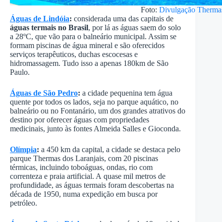
Foto:
Divulgação Therma
Águas de Lindóia
:
considerada uma das capitais de
águas termais no Brasil
, por lá as águas saem do solo
a 28ºC, que vão para o balneário municipal. Assim se
formam piscinas de água mineral e são oferecidos
serviços terapêuticos, duchas escocesas e
hidromassagem. Tudo isso a apenas 180km de São
Paulo.
Águas de São Pedro
:
a cidade pequenina tem água
quente por todos os lados, seja no parque aquático, no
balneário ou no Fontanário, um dos grandes atrativos do
destino por oferecer águas com propriedades
medicinais, junto às fontes Almeida Salles e Gioconda.
Olímpia
:
a 450 km da capital, a cidade se destaca pelo
parque Thermas dos Laranjais, com 20 piscinas
térmicas, incluindo toboáguas, ondas, rio com
correnteza e praia artificial. A quase mil metros de
profundidade, as águas termais foram descobertas na
década de 1950, numa expedição em busca por
petróleo.