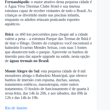
Fernandópolis
: o maior atrativo desta pequena cidade é
o Água Viva Thermas Clube Hotel e sua imensa
estrutura capaz de receber visitantes de todo o Brasil. As
crianças se divertirão muito nas piscinas infantis,
enquanto os adultos relaxam praticando esportes
aquáticos.
Ibirá
: os 460 km percorridos para chegar até a cidade
valem a pena – a estrutura Parque das Termas de Ibirá é
de tirar o fôlego. Dentro do complexo você encontrará o
balneário Evaristo Mendes Seixas, com suas 5 fontes
que abastecem todo o parque. Aproveite os banhos de
imersão para dar aquele upgrade na saúde, nesta opção
de
águas termais no Brasil
.
Monte Alegre do Sul
: esta pequena cidade de 8 mil
moradores abriga o Balneário Municipal, que oferece
banhos de imersão com espuma, duchas, saunas,
tratamentos estéticos, massoterapia, entre outros
tratamentos. O horário de funcionamento é de quarta à
sexta-feira, das 14h às 20h, e aos sábados, das 09h às
12h e das 14h às 19h.
Rio de Janeiro