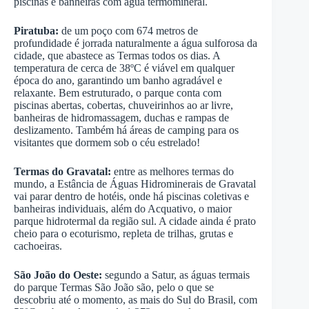
piscinas e banheiras com água termomineral.
Piratuba:
de um poço com 674 metros de
profundidade é jorrada naturalmente a água sulforosa da
cidade, que abastece as Termas todos os dias. A
temperatura de cerca de 38ºC é viável em qualquer
época do ano, garantindo um banho agradável e
relaxante. Bem estruturado, o parque conta com
piscinas abertas, cobertas, chuveirinhos ao ar livre,
banheiras de hidromassagem, duchas e rampas de
deslizamento. Também há áreas de camping para os
visitantes que dormem sob o céu estrelado!
Termas do Gravatal:
entre as melhores termas do
mundo, a Estância de Águas Hidrominerais de Gravatal
vai parar dentro de hotéis, onde há piscinas coletivas e
banheiras individuais, além do Acquativo, o maior
parque hidrotermal da região sul. A cidade ainda é prato
cheio para o ecoturismo, repleta de trilhas, grutas e
cachoeiras.
São João do Oeste:
segundo a Satur, as águas termais
do parque
Termas São João
são, pelo o que se
descobriu até o momento, as mais do Sul do Brasil, com