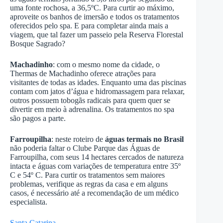
uma fonte rochosa, a 36,5ºC. Para curtir ao máximo,
aproveite os banhos de imersão e todos os tratamentos
oferecidos pelo spa. E para completar ainda mais a
viagem, que tal fazer um passeio pela Reserva Florestal
Bosque Sagrado?
Machadinho
: com o mesmo nome da cidade, o
Thermas de Machadinho oferece atrações para
visitantes de todas as idades. Enquanto uma das piscinas
contam com jatos d’água e hidromassagem para relaxar,
outros possuem tobogãs radicais para quem quer se
divertir em meio à adrenalina. Os tratamentos no spa
são pagos a parte.
Farroupilha
: neste roteiro de
águas termais no Brasil
não poderia faltar o Clube Parque das Águas de
Farroupilha, com seus 14 hectares cercados de natureza
intacta e águas com variações de temperatura entre 35º
C e 54º C. Para curtir os tratamentos sem maiores
problemas, verifique as regras da casa e em alguns
casos, é necessário até a recomendação de um médico
especialista.
Santa Catarina