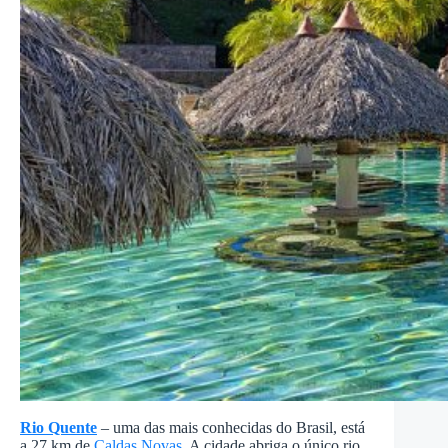
Rio Quente
– uma das mais conhecidas do Brasil, está
a 27 km de
Caldas Novas
. A cidade abriga o único rio