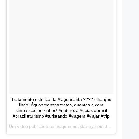
Tratamento estético da #lagoasanta ???? olha que
lindo! Águas transparentes, quentes e com
simpáticos peixinhos! #natureza #goias #brasil
#brazil #turismo #turistando #viagem #viajar #trip
Um vídeo publicado por @quantocustaviajar em
Jan 5, 2016 às 4:24 PST