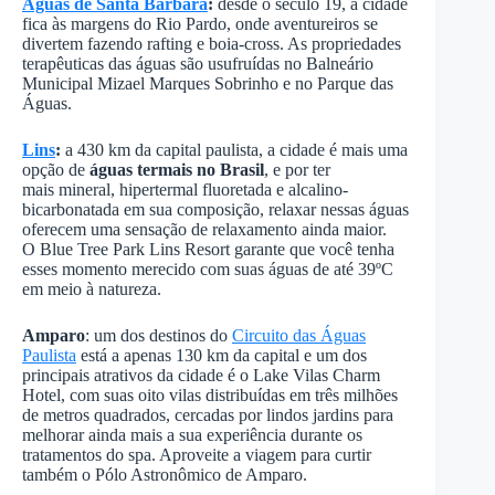
Águas de Santa Bárbara
:
desde o século 19, a cidade
fica às margens do Rio Pardo, onde aventureiros se
divertem fazendo rafting e boia-cross. As propriedades
terapêuticas das águas são usufruídas no Balneário
Municipal Mizael Marques Sobrinho e no Parque das
Águas.
Lins
:
a 430 km da capital paulista, a cidade é mais uma
opção de
águas termais no Brasil
, e por ter
mais mineral, hipertermal fluoretada e alcalino-
bicarbonatada em sua composição, relaxar nessas águas
oferecem uma sensação de relaxamento ainda maior.
O Blue Tree Park Lins Resort garante que você tenha
esses momento merecido com suas águas de até 39ºC
em meio à natureza.
Amparo
: um dos destinos do
Circuito das Águas
Paulista
está a apenas 130 km da capital e um dos
principais atrativos da cidade é o Lake Vilas Charm
Hotel, com suas oito vilas distribuídas em três milhões
de metros quadrados, cercadas por lindos jardins para
melhorar ainda mais a sua experiência durante os
tratamentos do spa. Aproveite a viagem para curtir
também o Pólo Astronômico de Amparo.