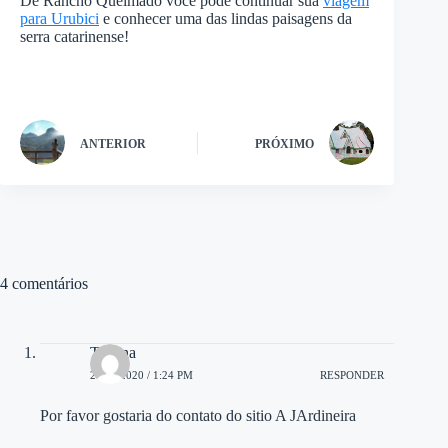
De Rancho Queimado você pode continuar sua
viagem
para Urubici
e conhecer uma das lindas paisagens da
serra catarinense!
ANTERIOR
PRÓXIMO
4 comentários
Tatiana
26/04/2020 / 1:24 PM
RESPONDER
Por favor gostaria do contato do sitio A JArdineira