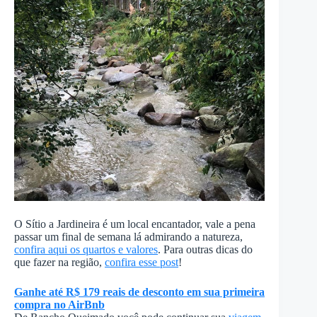
O Sítio a Jardineira é um local encantador, vale a pena
passar um final de semana lá admirando a natureza,
confira aqui os quartos e valores
. Para outras dicas do
que fazer na região,
confira esse post
!
Ganhe até R$ 179 reais de desconto em sua primeira
compra no AirBnb