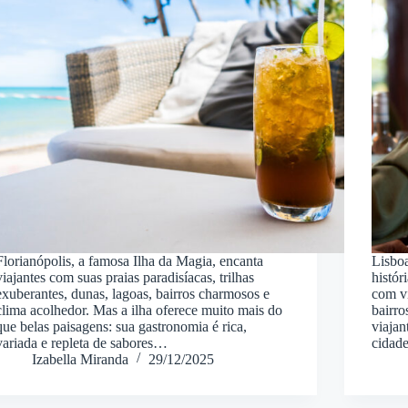
Florianópolis, a famosa Ilha da Magia, encanta
Lisboa
viajantes com suas praias paradisíacas, trilhas
histór
exuberantes, dunas, lagoas, bairros charmosos e
com vi
clima acolhedor. Mas a ilha oferece muito mais do
bairr
que belas paisagens: sua gastronomia é rica,
viajan
variada e repleta de sabores…
cidad
Izabella Miranda
29/12/2025