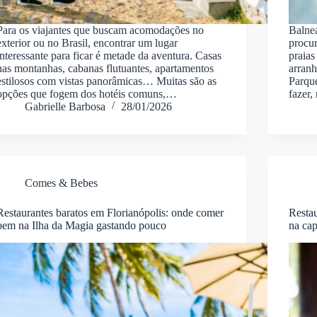
Para os viajantes que buscam acomodações no
Balne
exterior ou no Brasil, encontrar um lugar
procur
interessante para ficar é metade da aventura. Casas
praias
nas montanhas, cabanas flutuantes, apartamentos
arranh
estilosos com vistas panorâmicas… Muitas são as
Parqu
opções que fogem dos hotéis comuns,…
fazer
Gabrielle Barbosa
28/01/2026
Comes & Bebes
Restaurantes baratos em Florianópolis: onde comer
Resta
bem na Ilha da Magia gastando pouco
na cap